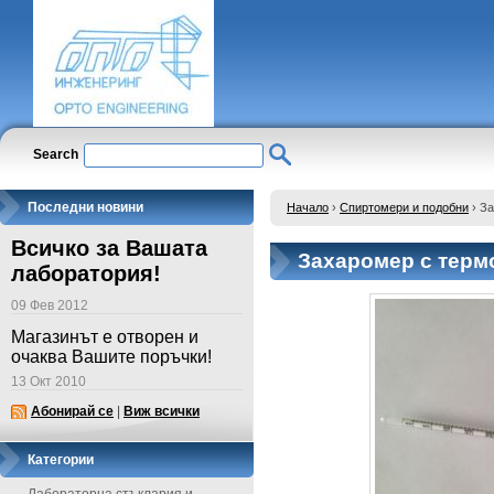
Search
Последни новини
Начало
›
Спиртомери и подобни
›
За
Всичко за Вашата
Захаромер с терм
лаборатория!
09 Фев 2012
Магазинът е отворен и
очаква Вашите поръчки!
13 Окт 2010
Абонирай се
|
Виж всички
Категории