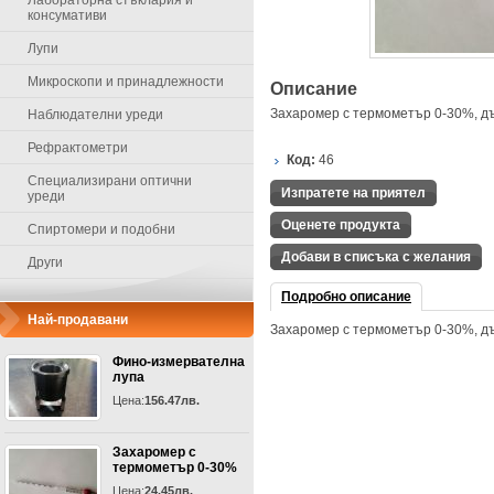
Лабораторна стъклария и
консумативи
Лупи
Микроскопи и принадлежности
Описание
Захаромер с термометър 0-30%, 
Наблюдателни уреди
Рефрактометри
Код:
46
Специализирани оптични
Изпратете на приятел
уреди
Оценете продукта
Спиртомери и подобни
Добави в списъка с желания
Други
Подробно описание
Най-продавани
Захаромер с термометър 0-30%, 
Фино-измервателна
лупа
Цена:
156.47лв.
Захаромер с
термометър 0-30%
Цена:
24.45лв.