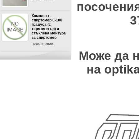
посочения
3
Комплект -
спиртомер 0-100
градуса (с
термометър) и
стъклена мензура
за спиртомер
Цена:
35.20лв.
Може да н
на optik