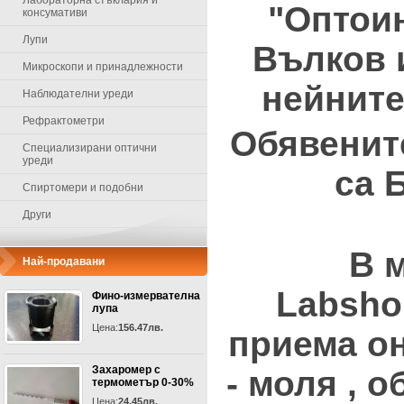
Лабораторна стъклария и
"Оптоин
консумативи
Лупи
Вълков 
Микроскопи и принадлежности
нейните
Наблюдателни уреди
Рефрактометри
Обявените
Специализирани оптични
уреди
са 
Спиртомери и подобни
Други
В 
Най-продавани
Labsho
Фино-измервателна
лупа
Цена:
156.47лв.
приема о
Захаромер с
- моля , 
термометър 0-30%
Цена:
24.45лв.