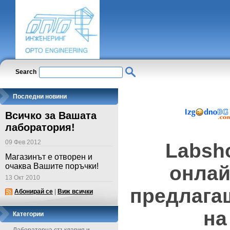
Search
Последни новини
Всичко за Вашата
лаборатория!
09 Фев 2012
Labsh
Магазинът е отворен и
очаква Вашите поръчки!
онлай
13 Окт 2010
предлага
Абонирай се
|
Виж всички
на
Категории