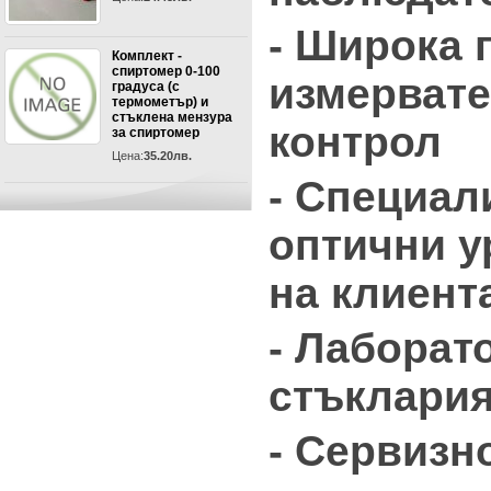
- Широка 
Комплект -
спиртомер 0-100
измервате
градуса (с
термометър) и
стъклена мензура
контрол
за спиртомер
Цена:
35.20лв.
- Специал
оптични у
на клиент
- Лаборат
стъклари
- Сервизн