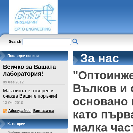
Search
За нас
Последни новини
Всичко за Вашата
"Оптоинже
лаборатория!
09 Фев 2012
Вълков и 
Магазинът е отворен и
очаква Вашите поръчки!
основано 
13 Окт 2010
като първ
Абонирай се
|
Виж всички
малка час
Категории