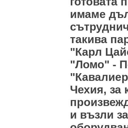
готовата 
имаме дъ
сътруднич
такива па
"Карл Цайс
"Ломо" - П
"Кавалиер 
Чехия, за 
произвеж
и възли з
оборудван