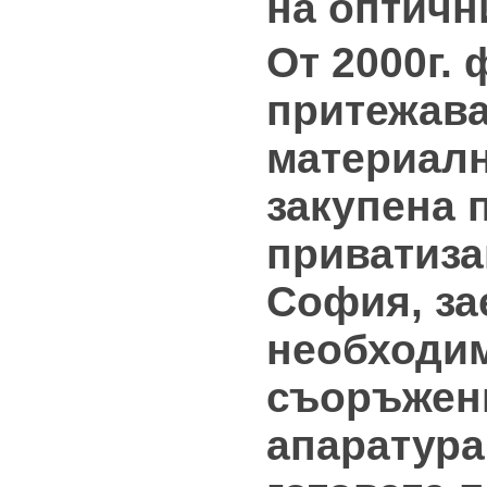
на оптичн
От 2000г.
притежава
материалн
закупена 
приватиза
София, за
необходи
съоръжен
апаратура