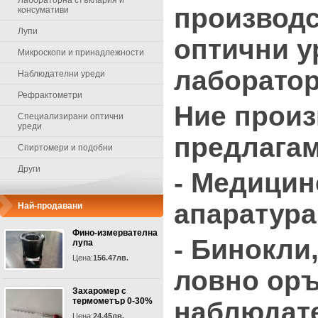
Лабораторна стъклария и
производс
консумативи
Лупи
оптични у
Микроскопи и принадлежности
лаборатор
Наблюдателни уреди
Рефрактометри
Ние произ
Специализирани оптични
уреди
предлагам
Спиртомери и подобни
Други
- Медицин
апаратура
Най-продавани
Фино-измервателна
- Бинокли
лупа
Цена:
156.47лв.
ловно оръ
Захаромер с
термометър 0-30%
наблюдат
Цена:
24.45лв.