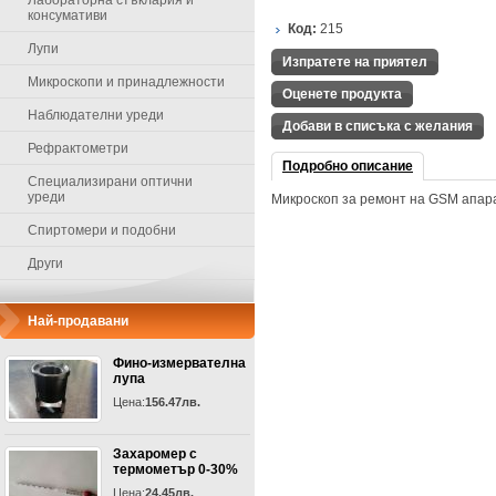
Лабораторна стъклария и
консумативи
Код:
215
Лупи
Изпратете на приятел
Микроскопи и принадлежности
Оценете продукта
Наблюдателни уреди
Добави в списъка с желания
Рефрактометри
Подробно описание
Специализирани оптични
уреди
Микроскоп за ремонт на GSM апар
Спиртомери и подобни
Други
Най-продавани
Фино-измервателна
лупа
Цена:
156.47лв.
Захаромер с
термометър 0-30%
Цена:
24.45лв.