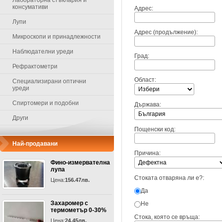
Лабораторна стъклария и
консумативи
Адрес:
Лупи
Адрес (продължение):
Микроскопи и принадлежности
Наблюдателни уреди
Град:
Рефрактометри
Област:
Специализирани оптични
уреди
Спиртомери и подобни
Държава:
Други
Пощенски код:
Най-продавани
Причина:
Фино-измервателна
лупа
Стоката отваряна ли е?:
Цена:
156.47лв.
Да
Захаромер с
Не
термометър 0-30%
Стока, която се връща:
Цена:
24.45лв.