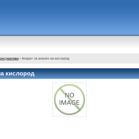
консумативи
›
Апарат за анализ на кислород
на кислород