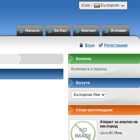
›
Език
Български
Начало
За Нас
Контакт
Условия
Вход
Регистрация
Количка
Количката е празна.
Валути
Скоро разглеждани
Апарат за анализ на
кислород
Цена:
97.79лв.