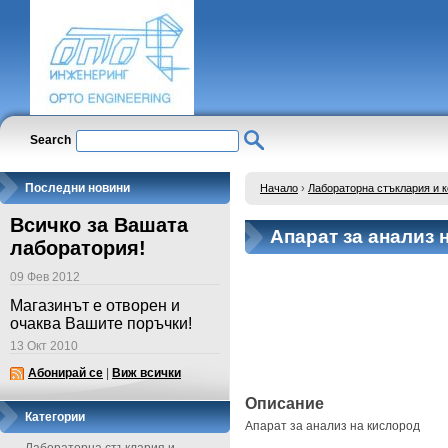
Search
Последни новини
Начало
›
Лабораторна стъклария и 
Всичко за Вашата
Апарат за анализ 
лаборатория!
09 Фев 2012
Магазинът е отворен и
очаква Вашите поръчки!
13 Окт 2010
Абонирай се
|
Виж всички
Описание
Категории
Апарат за анализ на кислород