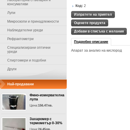
Лабораторна стъклария и
консумативи
Код:
2
Лупи
Изпратете на приятел
Микроскопи и принадлежности
Оценете продукта
Наблюдателни уреди
Добави в списъка с желания
Рефрактометри
Подробно описание
Специализирани оптични
Апарат за анализ на кислород
уреди
Спиртомери и подобни
Други
Най-продавани
Фино-измервателна
лупа
Цена:
156.47лв.
Захаромер с
термометър 0-30%
Цена:
24.45лв.