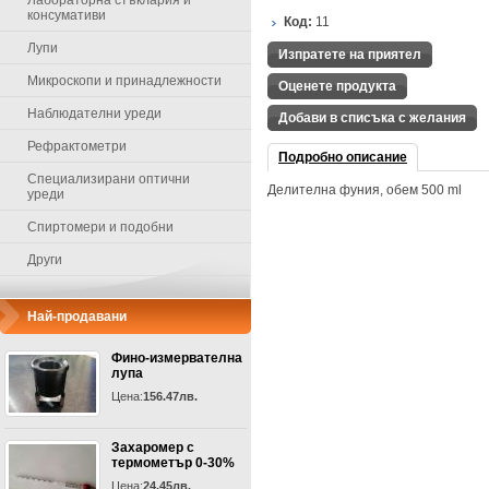
Лабораторна стъклария и
консумативи
Код:
11
Лупи
Изпратете на приятел
Микроскопи и принадлежности
Оценете продукта
Наблюдателни уреди
Добави в списъка с желания
Рефрактометри
Подробно описание
Специализирани оптични
Делителна фуния, обем 500 ml
уреди
Спиртомери и подобни
Други
Най-продавани
Фино-измервателна
лупа
Цена:
156.47лв.
Захаромер с
термометър 0-30%
Цена:
24.45лв.