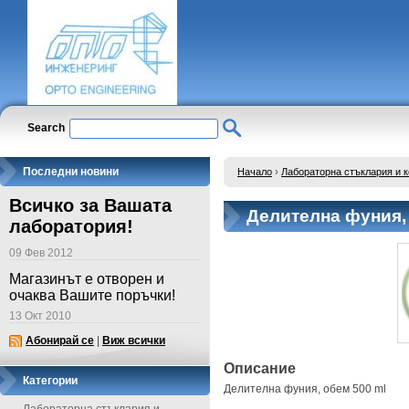
Search
Последни новини
Начало
›
Лабораторна стъклария и 
Всичко за Вашата
Делителна фуния,
лаборатория!
09 Фев 2012
Магазинът е отворен и
очаква Вашите поръчки!
13 Окт 2010
Абонирай се
|
Виж всички
Описание
Категории
Делителна фуния, обем 500 ml